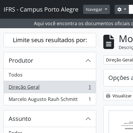
Skip to main content
Busc
IFRS - Campus Porto Alegre
Opçõ
Navegar
Aqui você encontra os documentos oficiais
Mo
Limite seus resultados por:
Descriç
Produtor
Remover filtro
Direção Geral
Todos
Opções 
Direção Geral
1
, 1 resultados
Visualizar
Marcelo Augusto Rauh Schmitt
1
, 1 resultados
Assunto