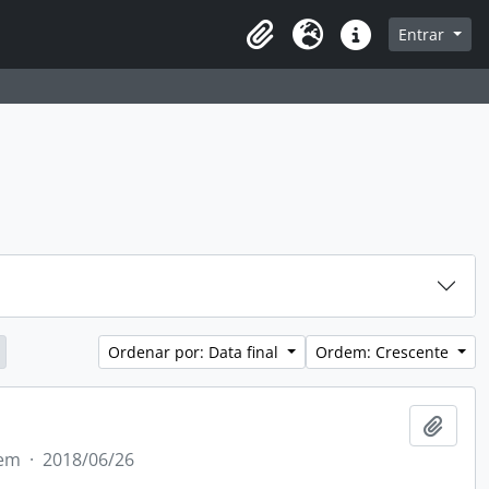
sque na página de navegação
Entrar
Idioma
Atalhos
Ordenar por: Data final
Ordem: Crescente
Adici
tem
·
2018/06/26