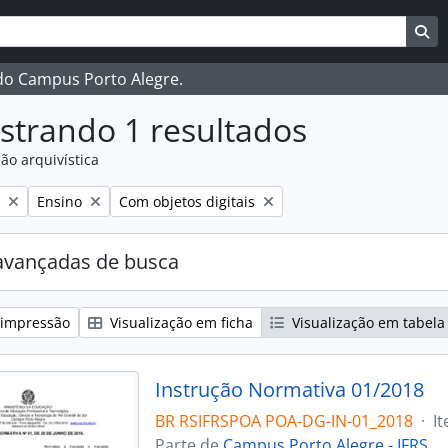
ar
es de busca
Bu
 do Campus Porto Alegre.
strando 1 resultados
ão arquivística
:
Remover filtro:
Remover filtro:
Ensino
Com objetos digitais
avançadas de busca
 impressão
Visualização em ficha
Visualização em tabela
Instrução Normativa 01/2018
BR RSIFRSPOA POA-DG-IN-01_2018
·
I
Parte de
Campus Porto Alegre - IFRS