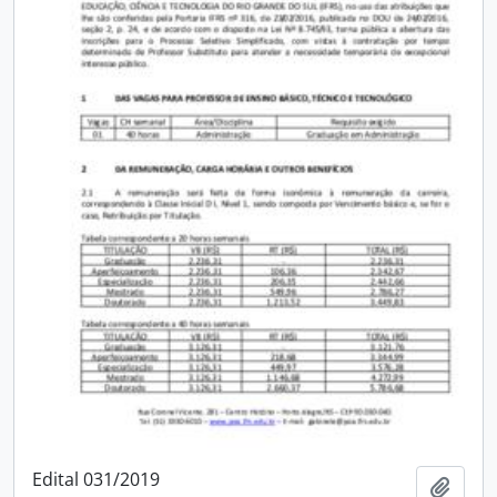
Edital 031/2019
Add t