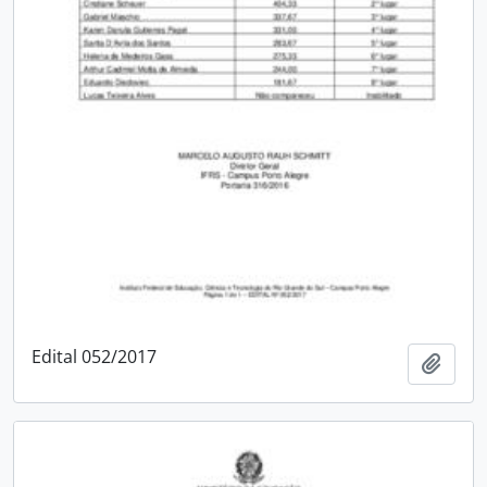
Edital 052/2017
Add t