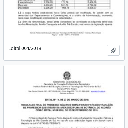
Edital 004/2018
Add t