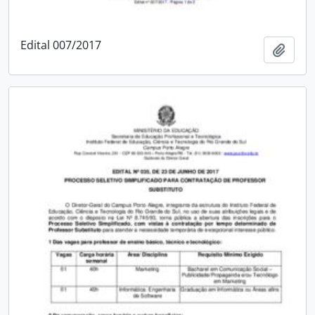
Edital 007/2017
Add t