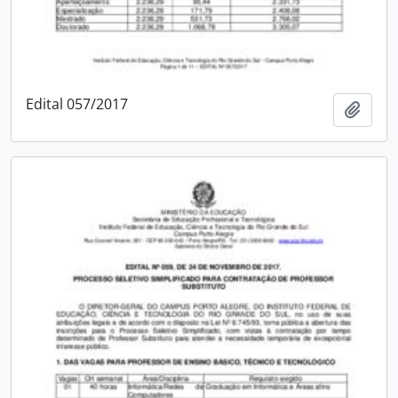
Edital 057/2017
Add t