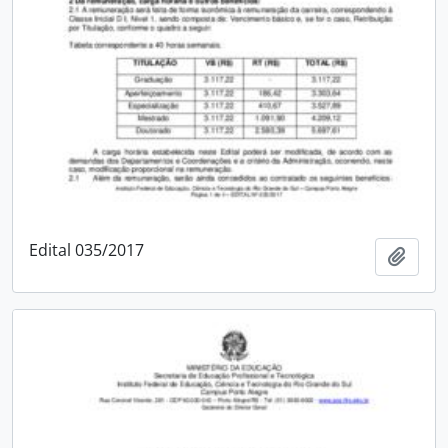
Edital 035/2017
Add t