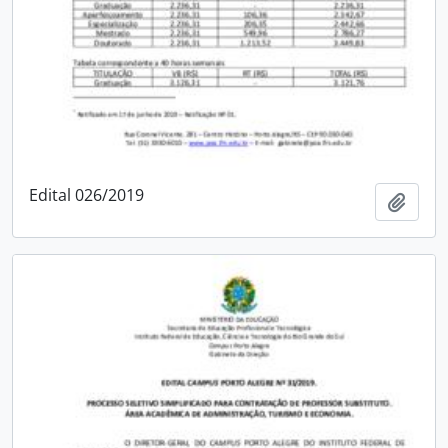
Edital 026/2019
Add t