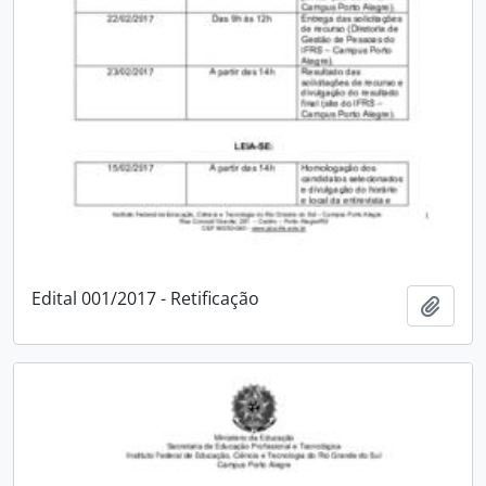
Edital 001/2017 - Retificação
Add t