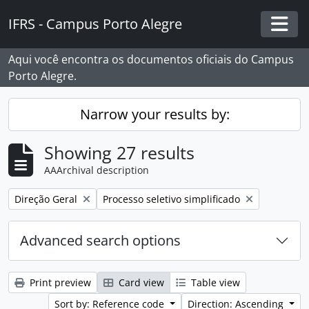
Skip to main content
IFRS - Campus Porto Alegre
Togg
Aqui você encontra os documentos oficiais do Campus
Porto Alegre.
Narrow your results by:
Showing 27 results
AAArchival description
Remove filter:
Remove filter:
Direção Geral
Processo seletivo simplificado
Advanced search options
Print preview
Card view
Table view
Sort by: Reference code
Direction: Ascending