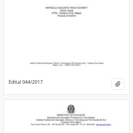
Edital 044/2017
Add t