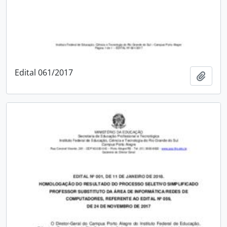
Edital 061/2017
Add t