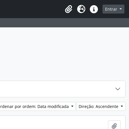
sque na página de navegação
Entrar
Idioma
Ligações rápidas
rdenar por ordem: Data modificada
Direção: Ascendente
Adici