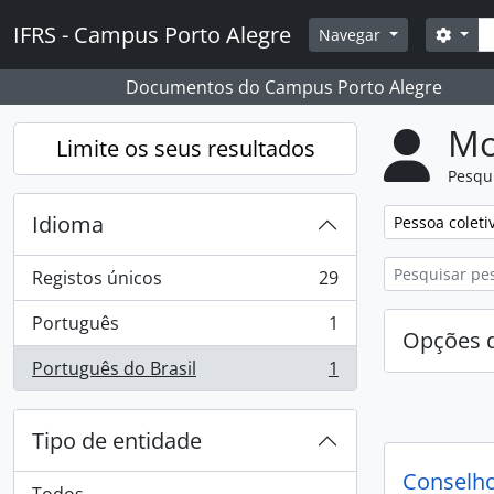
Skip to main content
Pesq
IFRS - Campus Porto Alegre
Opçõ
Navegar
Documentos do Campus Porto Alegre
Mo
Limite os seus resultados
Pesqu
Idioma
Remover filtro
Pessoa coleti
Registos únicos
29
, 29 resultados
Português
1
, 1 resultados
Opções d
Português do Brasil
1
, 1 resultados
Tipo de entidade
Conselho