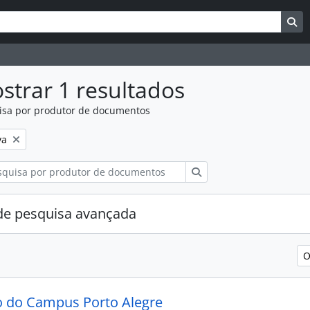
uisar
es de busca
Bu
strar 1 resultados
isa por produtor de documentos
:
va
Pesquisar
e pesquisa avançada
O
 do Campus Porto Alegre