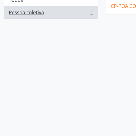
Todos
CP-POA C
Pessoa coletiva
1
, 1 resultados