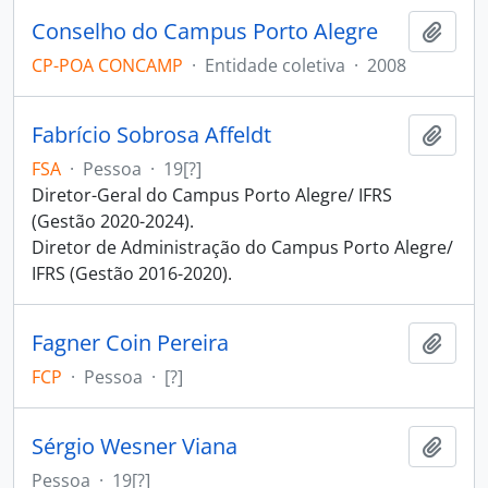
Conselho do Campus Porto Alegre
Adici
CP-POA CONCAMP
·
Entidade coletiva
·
2008
Fabrício Sobrosa Affeldt
Adici
FSA
·
Pessoa
·
19[?]
Diretor-Geral do Campus Porto Alegre/ IFRS
(Gestão 2020-2024).
Diretor de Administração do Campus Porto Alegre/
IFRS (Gestão 2016-2020).
Fagner Coin Pereira
Adici
FCP
·
Pessoa
·
[?]
Sérgio Wesner Viana
Adici
Pessoa
·
19[?]